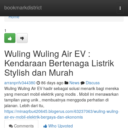
Home
bookmarkdistrict
Togg
navi
Home
1
Wuling Wuling Air EV :
Kendaraan Bertenaga Listrik
Stylish dan Murah
arranpnfv344380
86 days ago
News
Discuss
Wuling Wuling Air EV hadir sebagai solusi menarik bagi mereka
yang mencari mobil elektrik yang modis . Mobil ini menawarkan
tampilan yang unik , membuatnya menggoda perhatian di
jalanan. Lebih dari itu,
https://minaqrbu420645.blogerus.com/63237063/wuling-wuling-
air-ev-mobil-elektrik-bergaya-dan-ekonomis
Comments
Who Upvoted