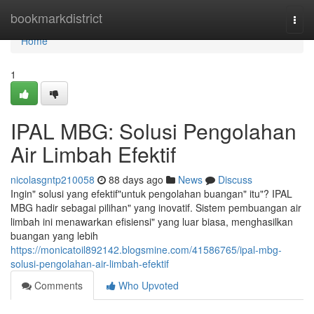
Home
bookmarkdistrict
Togg
navi
Home
1
IPAL MBG: Solusi Pengolahan
Air Limbah Efektif
nicolasgntp210058
88 days ago
News
Discuss
Ingin" solusi yang efektif"untuk pengolahan buangan" itu"? IPAL
MBG hadir sebagai pilihan" yang inovatif. Sistem pembuangan air
limbah ini menawarkan efisiensi" yang luar biasa, menghasilkan
buangan yang lebih
https://monicatoil892142.blogsmine.com/41586765/ipal-mbg-
solusi-pengolahan-air-limbah-efektif
Comments
Who Upvoted