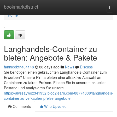
Home
bookmarkdistrict
Togg
navi
Home
1
Langhandels-Container zu
bieten: Angebote & Pakete
fannieobfn404146
88 days ago
News
Discuss
Sie benötigen einen gebrauchten Langhandels-Container zum
Erwerben? Unsere Firma bieten eine attraktive Auswahl an
Containern zu fairen Preisen. Finden Sie in unserem aktuellen
Bestand und analysieren Sie unsere
https://alyssaywqx341952.blog2learn.com/88774338/langhandels-
container-zu-verkaufen-preise-angebote
Comments
Who Upvoted