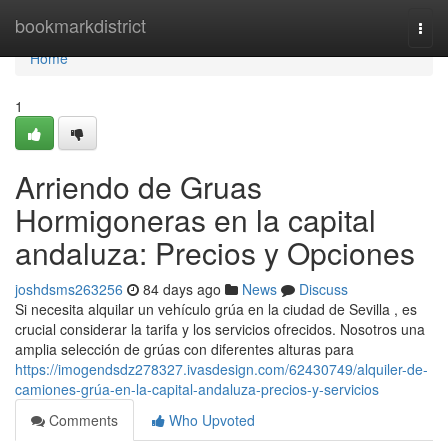
Home
bookmarkdistrict
Togg
navi
Home
1
Arriendo de Gruas
Hormigoneras en la capital
andaluza: Precios y Opciones
joshdsms263256
84 days ago
News
Discuss
Si necesita alquilar un vehículo grúa en la ciudad de Sevilla , es
crucial considerar la tarifa y los servicios ofrecidos. Nosotros una
amplia selección de grúas con diferentes alturas para
https://imogendsdz278327.ivasdesign.com/62430749/alquiler-de-
camiones-grúa-en-la-capital-andaluza-precios-y-servicios
Comments
Who Upvoted