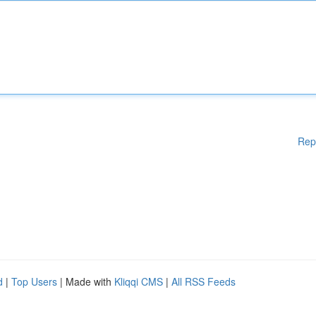
Rep
d
|
Top Users
| Made with
Kliqqi CMS
|
All RSS Feeds