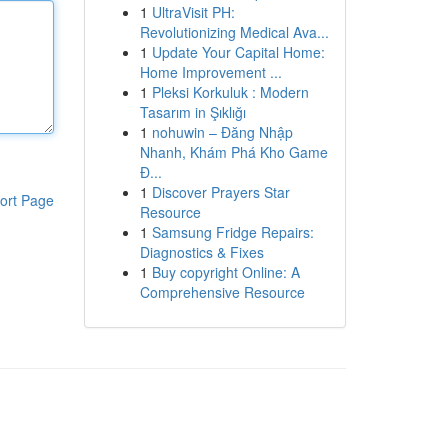
1
UltraVisit PH:
Revolutionizing Medical Ava...
1
Update Your Capital Home:
Home Improvement ...
1
Pleksi Korkuluk : Modern
Tasarım in Şıklığı
1
nohuwin – Đăng Nhập
Nhanh, Khám Phá Kho Game
Đ...
1
Discover Prayers Star
ort Page
Resource
1
Samsung Fridge Repairs:
Diagnostics & Fixes
1
Buy copyright Online: A
Comprehensive Resource