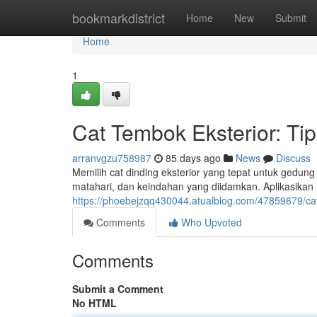
Home
bookmarkdistrict
Home
New
Submit
Home
1
Cat Tembok Eksterior: Ti
arranvgzu758987
85 days ago
News
Discuss
Memilih cat dinding eksterior yang tepat untuk gedung A
matahari, dan keindahan yang diidamkan. Aplikasikan
https://phoebejzqq430044.atualblog.com/47859679/ca
Comments
Who Upvoted
Comments
Submit a Comment
No HTML