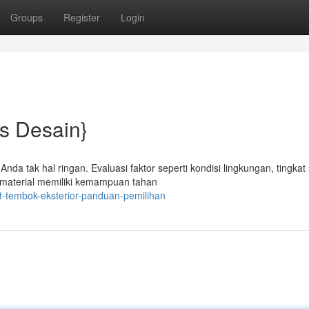
Groups
Register
Login
ps Desain}
nda tak hal ringan. Evaluasi faktor seperti kondisi lingkungan, tingkat 
 material memiliki kemampuan tahan
t-tembok-eksterior-panduan-pemilihan