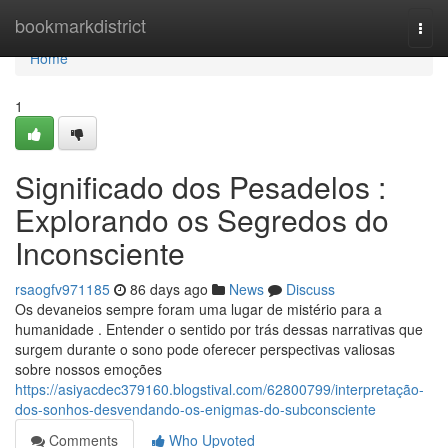
Home
bookmarkdistrict
Togg
navi
Home
1
Significado dos Pesadelos :
Explorando os Segredos do
Inconsciente
rsaogfv971185
86 days ago
News
Discuss
Os devaneios sempre foram uma lugar de mistério para a
humanidade . Entender o sentido por trás dessas narrativas que
surgem durante o sono pode oferecer perspectivas valiosas
sobre nossos emoções
https://asiyacdec379160.blogstival.com/62800799/interpretação-
dos-sonhos-desvendando-os-enigmas-do-subconsciente
Comments
Who Upvoted