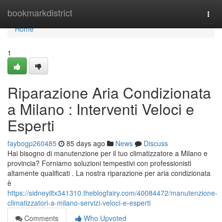
Home
bookmarkdistrict
Togg
navi
Home
1
Riparazione Aria Condizionata
a Milano : Interventi Veloci e
Esperti
faybogp260485
85 days ago
News
Discuss
Hai bisogno di manutenzione per il tuo climatizzatore a Milano e
provincia? Forniamo soluzioni tempestivi con professionisti
altamente qualificati . La nostra riparazione per aria condizionata
è
https://sidneyiltx341310.theblogfairy.com/40084472/manutenzione-
climatizzatori-a-milano-servizi-veloci-e-esperti
Comments
Who Upvoted