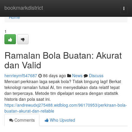
Home
bookmarkdistrict
Togg
navi
Home
1
Ramalan Bola Buatan: Akurat
dan Valid
henrieymf547687
86 days ago
News
Discuss
Mencari perkiraan laga sepak bola? Tidak bingung lagi! Berkat
teknologi ramalan futsal AI, tim menyediakan data relatif tepat
dan terpercaya. Metode tim dipelajari secara dengan statistik
historis dan pola saat ini.
https://andrewudxj275488.widblog.com/96170953/perkiraan-bola-
buatan-akurat-dan-reliable
Comments
Who Upvoted