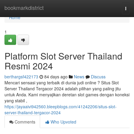
Home
bookmarkdistrict
Togg
navi
Home
1
Platform Slot Server Thailand
Resmi 2024
berthargsf422173
84 days ago
News
Discuss
Mencari sensasi yang terbaik di dunia judi online ? Situs Slot
Server Thailand Tergacor 2024 adalah pilihan yang paling jitu
untuk Anda. Kami menyajikan deretan slot games dengan koneksi
yang stabil ,
https://jayaaivi942560.bleepblogs.com/41242206/situs-slot-
server-thailand-tergacor-2024
Comments
Who Upvoted