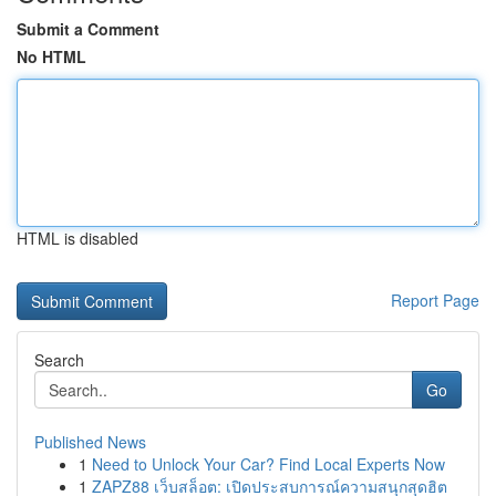
Submit a Comment
No HTML
HTML is disabled
Report Page
Search
Go
Published News
1
Need to Unlock Your Car? Find Local Experts Now
1
ZAPZ88 เว็บสล็อต: เปิดประสบการณ์ความสนุกสุดฮิต