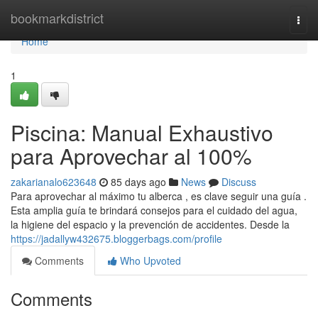
Home
bookmarkdistrict
Togg
navi
Home
1
Piscina: Manual Exhaustivo
para Aprovechar al 100%
zakarianalo623648
85 days ago
News
Discuss
Para aprovechar al máximo tu alberca , es clave seguir una guía .
Esta amplia guía te brindará consejos para el cuidado del agua,
la higiene del espacio y la prevención de accidentes. Desde la
https://jadallyw432675.bloggerbags.com/profile
Comments
Who Upvoted
Comments