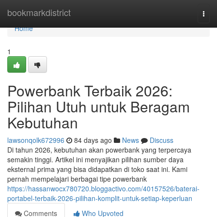
Home
bookmarkdistrict
Togg
navi
Home
1
Powerbank Terbaik 2026:
Pilihan Utuh untuk Beragam
Kebutuhan
lawsonqolk672996
84 days ago
News
Discuss
Di tahun 2026, kebutuhan akan powerbank yang terpercaya
semakin tinggi. Artikel ini menyajikan pilihan sumber daya
eksternal prima yang bisa didapatkan di toko saat ini. Kami
pernah mempelajari berbagai tipe powerbank
https://hassanwocx780720.bloggactivo.com/40157526/baterai-
portabel-terbaik-2026-pilihan-komplit-untuk-setiap-keperluan
Comments
Who Upvoted