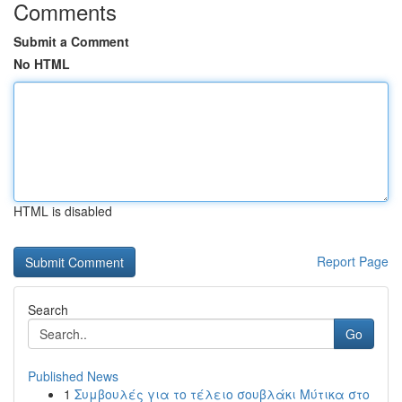
Comments
Submit a Comment
No HTML
HTML is disabled
Report Page
Search
Go
Published News
1
Συμβουλές για το τέλειο σουβλάκι Μύτικα στο