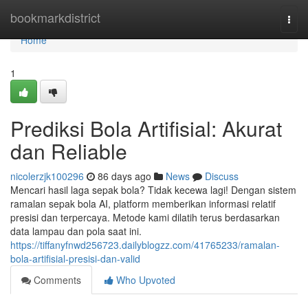
Home
bookmarkdistrict
Togg
navi
Home
1
Prediksi Bola Artifisial: Akurat
dan Reliable
nicolerzjk100296
86 days ago
News
Discuss
Mencari hasil laga sepak bola? Tidak kecewa lagi! Dengan sistem
ramalan sepak bola AI, platform memberikan informasi relatif
presisi dan terpercaya. Metode kami dilatih terus berdasarkan
data lampau dan pola saat ini.
https://tiffanyfnwd256723.dailyblogzz.com/41765233/ramalan-
bola-artifisial-presisi-dan-valid
Comments
Who Upvoted