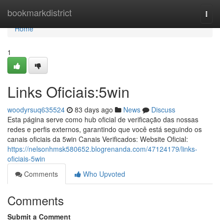
Home
bookmarkdistrict
Togg
navi
Home
1
Links Oficiais:5win
woodyrsuq635524
83 days ago
News
Discuss
Esta página serve como hub oficial de verificação das nossas
redes e perfis externos, garantindo que você está seguindo os
canais oficiais da 5win Canais Verificados: Website Oficial:
https://nelsonhmsk580652.blogrenanda.com/47124179/links-
oficiais-5win
Comments
Who Upvoted
Comments
Submit a Comment