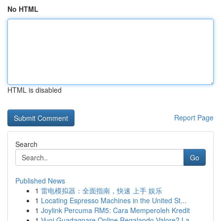
No HTML
HTML is disabled
Report Page
Search
Go
Published News
1
雷电模拟器：全面指南，快速 上手 娱乐
1
Locating Espresso Machines in the United St...
1
Joylink Percuma RM5: Cara Memperoleh Kredit
1
Vuoi Guadagnare Online Regalando Valore? La