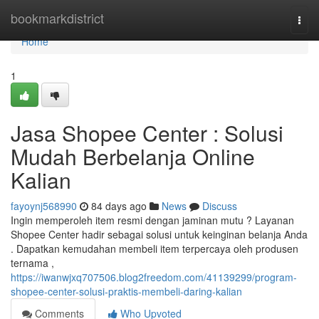
Home
bookmarkdistrict
Togg
navi
Home
1
Jasa Shopee Center : Solusi
Mudah Berbelanja Online
Kalian
fayoynj568990
84 days ago
News
Discuss
Ingin memperoleh item resmi dengan jaminan mutu ? Layanan
Shopee Center hadir sebagai solusi untuk keinginan belanja Anda
. Dapatkan kemudahan membeli item terpercaya oleh produsen
ternama ,
https://iwanwjxq707506.blog2freedom.com/41139299/program-
shopee-center-solusi-praktis-membeli-daring-kalian
Comments
Who Upvoted