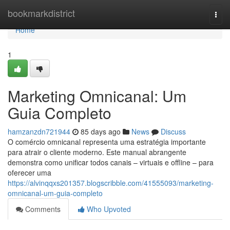
Home
bookmarkdistrict
Togg
navi
Home
1
Marketing Omnicanal: Um
Guia Completo
hamzanzdn721944
85 days ago
News
Discuss
O comércio omnicanal representa uma estratégia importante
para atrair o cliente moderno. Este manual abrangente
demonstra como unificar todos canais – virtuais e offline – para
oferecer uma
https://alvinqqxs201357.blogscribble.com/41555093/marketing-
omnicanal-um-guia-completo
Comments
Who Upvoted