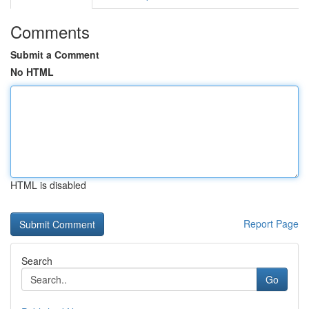
Comments
Submit a Comment
No HTML
HTML is disabled
Report Page
Search
Go