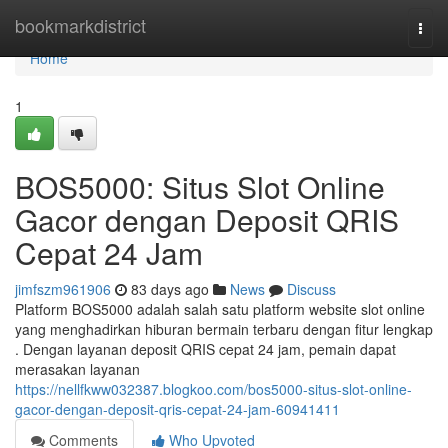
Home
bookmarkdistrict
Togg
navi
Home
1
BOS5000: Situs Slot Online
Gacor dengan Deposit QRIS
Cepat 24 Jam
jimfszm961906
83 days ago
News
Discuss
Platform BOS5000 adalah salah satu platform website slot online
yang menghadirkan hiburan bermain terbaru dengan fitur lengkap
. Dengan layanan deposit QRIS cepat 24 jam, pemain dapat
merasakan layanan
https://nellfkww032387.blogkoo.com/bos5000-situs-slot-online-
gacor-dengan-deposit-qris-cepat-24-jam-60941411
Comments
Who Upvoted