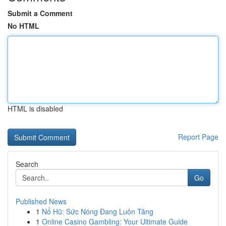
Submit a Comment
No HTML
HTML is disabled
Report Page
Search
Go
Published News
1
Nổ Hũ: Sức Nóng Đang Luôn Tăng
1
Online Casino Gambling: Your Ultimate Guide