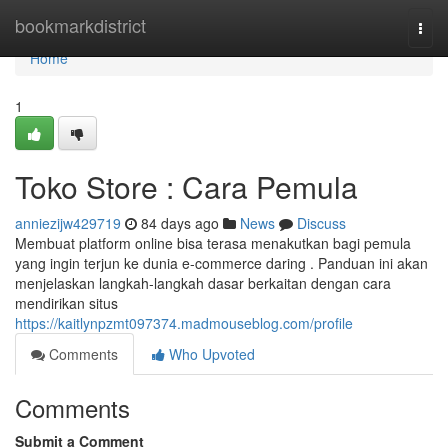
Home
bookmarkdistrict
Togg
navi
Home
1
Toko Store : Cara Pemula
anniezijw429719
84 days ago
News
Discuss
Membuat platform online bisa terasa menakutkan bagi pemula
yang ingin terjun ke dunia e-commerce daring . Panduan ini akan
menjelaskan langkah-langkah dasar berkaitan dengan cara
mendirikan situs
https://kaitlynpzmt097374.madmouseblog.com/profile
Comments
Who Upvoted
Comments
Submit a Comment