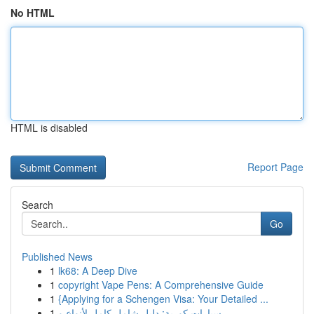
No HTML
HTML is disabled
Report Page
Search
Go
Published News
1
lk68: A Deep Dive
1
copyright Vape Pens: A Comprehensive Guide
1
{Applying for a Schengen Visa: Your Detailed ...
1
سيارات كورية: دليل شامل كامل لأنواع و ...