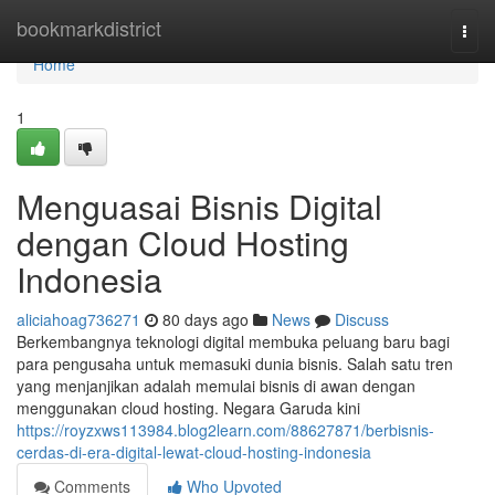
Home
bookmarkdistrict
Togg
navi
Home
1
Menguasai Bisnis Digital
dengan Cloud Hosting
Indonesia
aliciahoag736271
80 days ago
News
Discuss
Berkembangnya teknologi digital membuka peluang baru bagi
para pengusaha untuk memasuki dunia bisnis. Salah satu tren
yang menjanjikan adalah memulai bisnis di awan dengan
menggunakan cloud hosting. Negara Garuda kini
https://royzxws113984.blog2learn.com/88627871/berbisnis-
cerdas-di-era-digital-lewat-cloud-hosting-indonesia
Comments
Who Upvoted