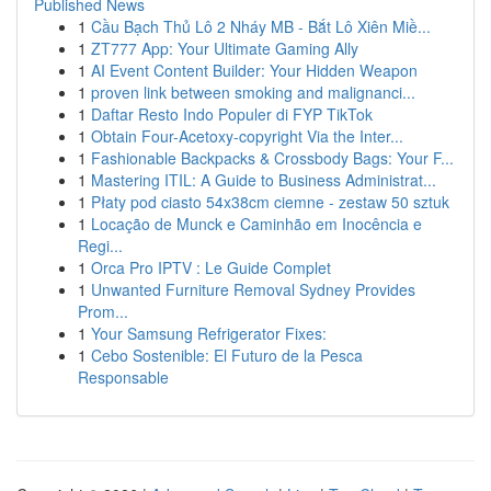
Published News
1
Cầu Bạch Thủ Lô 2 Nháy MB - Bắt Lô Xiên Miề...
1
ZT777 App: Your Ultimate Gaming Ally
1
AI Event Content Builder: Your Hidden Weapon
1
proven link between smoking and malignanci...
1
Daftar Resto Indo Populer di FYP TikTok
1
Obtain Four-Acetoxy-copyright Via the Inter...
1
Fashionable Backpacks & Crossbody Bags: Your F...
1
Mastering ITIL: A Guide to Business Administrat...
1
Płaty pod ciasto 54x38cm ciemne - zestaw 50 sztuk
1
Locação de Munck e Caminhão em Inocência e
Regi...
1
Orca Pro IPTV : Le Guide Complet
1
Unwanted Furniture Removal Sydney Provides
Prom...
1
Your Samsung Refrigerator Fixes:
1
Cebo Sostenible: El Futuro de la Pesca
Responsable