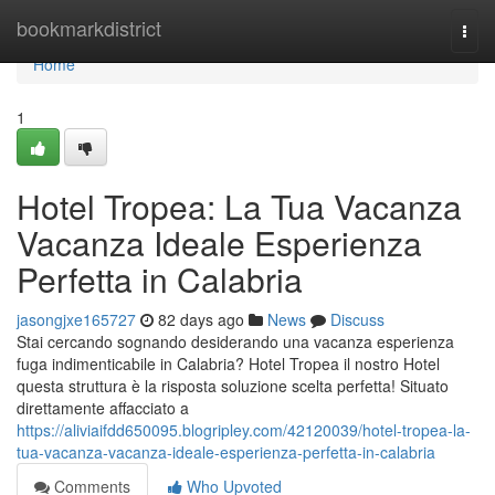
Home
bookmarkdistrict
Togg
navi
Home
1
Hotel Tropea: La Tua Vacanza
Vacanza Ideale Esperienza
Perfetta in Calabria
jasongjxe165727
82 days ago
News
Discuss
Stai cercando sognando desiderando una vacanza esperienza
fuga indimenticabile in Calabria? Hotel Tropea il nostro Hotel
questa struttura è la risposta soluzione scelta perfetta! Situato
direttamente affacciato a
https://aliviaifdd650095.blogripley.com/42120039/hotel-tropea-la-
tua-vacanza-vacanza-ideale-esperienza-perfetta-in-calabria
Comments
Who Upvoted