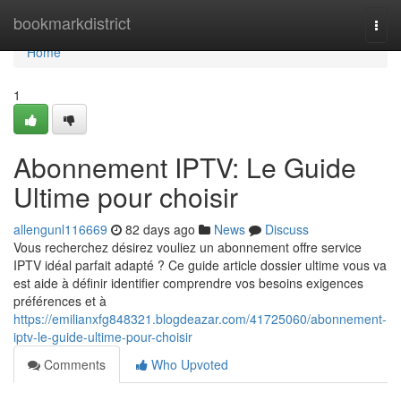
Home
bookmarkdistrict
Togg
navi
Home
1
Abonnement IPTV: Le Guide
Ultime pour choisir
allengunl116669
82 days ago
News
Discuss
Vous recherchez désirez vouliez un abonnement offre service
IPTV idéal parfait adapté ? Ce guide article dossier ultime vous va
est aide à définir identifier comprendre vos besoins exigences
préférences et à
https://emilianxfg848321.blogdeazar.com/41725060/abonnement-
iptv-le-guide-ultime-pour-choisir
Comments
Who Upvoted