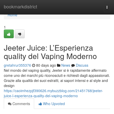
Home
bookmarkdistrict
Togg
navi
Home
1
Jeeter Juice: L’Esperienza
quality del Vaping Moderno
gretahrur355376
80 days ago
News
Discuss
Nel mondo del vaping quality, Jeeter si è rapidamente affermato
come uno dei marchi più riconosciuti e richiesti dagli appassionati.
Grazie alla qualità dei suoi estratti, ai sapori intensi e al style and
design
https://caoimhezpjf390626.mybuzzblog.com/21451768/jeeter-
juice-l-esperienza-quality-del-vaping-moderno
Comments
Who Upvoted