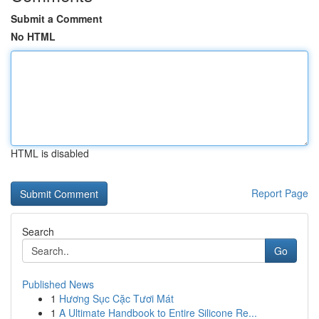
Submit a Comment
No HTML
HTML is disabled
Report Page
Search
Go
Published News
1
Hương Sục Cặc Tươi Mát
1
A Ultimate Handbook to Entire Silicone Re...