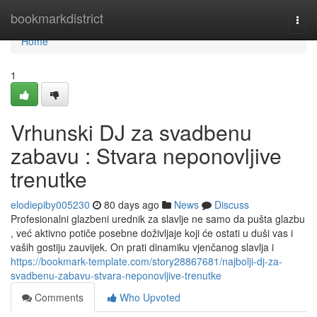
Home
bookmarkdistrict
Togg
navi
Home
1
Vrhunski DJ za svadbenu
zabavu : Stvara neponovljive
trenutke
elodiepiby005230
80 days ago
News
Discuss
Profesionalni glazbeni urednik za slavlje ne samo da pušta glazbu
, već aktivno potiče posebne doživljaje koji će ostati u duši vas i
vaših gostiju zauvijek. On prati dinamiku vjenčanog slavlja i
https://bookmark-template.com/story28867681/najbolji-dj-za-
svadbenu-zabavu-stvara-neponovljive-trenutke
Comments
Who Upvoted