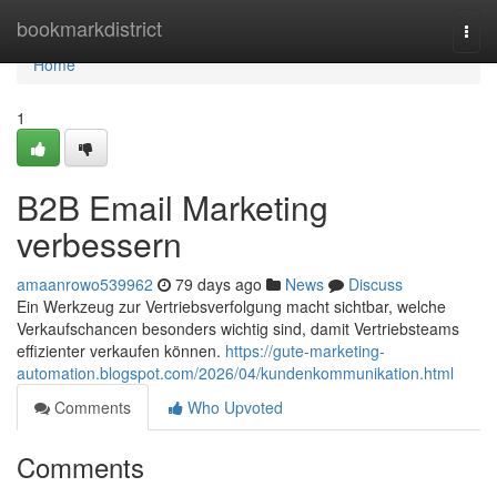
Home
bookmarkdistrict
Togg
navi
Home
1
B2B Email Marketing
verbessern
amaanrowo539962
79 days ago
News
Discuss
Ein Werkzeug zur Vertriebsverfolgung macht sichtbar, welche
Verkaufschancen besonders wichtig sind, damit Vertriebsteams
effizienter verkaufen können.
https://gute-marketing-
automation.blogspot.com/2026/04/kundenkommunikation.html
Comments
Who Upvoted
Comments