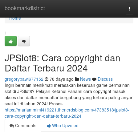
Home
bookmarkdistrict
Togg
navi
Home
1
JPSlot8: Cara copyright dan
Daftar Terbaru 2024
gregorybawi677152
78 days ago
News
Discuss
Ingin bermain menikmati merasakan keseruan game permainan
slot di JPSlot8? Pelajari Ketahui Pahami cara copyright masuk
akses dan daftar mendaftar bergabung yang terbaru paling anyar
saat ini di tahun 2024! Proses
https://mariammlml419221.thenerdsblog.com/47383518/jpslot8-
cara-copyright-dan-daftar-terbaru-2024
Comments
Who Upvoted