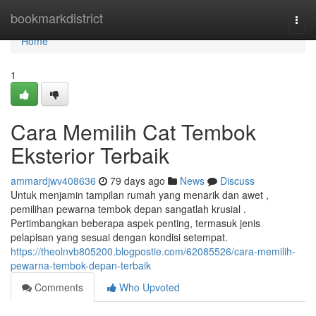
Home
bookmarkdistrict
Togg
navi
Home
1
Cara Memilih Cat Tembok
Eksterior Terbaik
ammardjwv408636
79 days ago
News
Discuss
Untuk menjamin tampilan rumah yang menarik dan awet ,
pemilihan pewarna tembok depan sangatlah krusial .
Pertimbangkan beberapa aspek penting, termasuk jenis
pelapisan yang sesuai dengan kondisi setempat.
https://theolnvb805200.blogpostie.com/62085526/cara-memilih-
pewarna-tembok-depan-terbaik
Comments
Who Upvoted