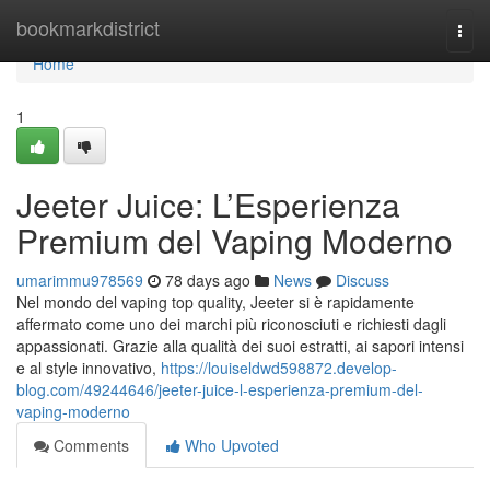
Home
bookmarkdistrict
Togg
navi
Home
1
Jeeter Juice: L’Esperienza
Premium del Vaping Moderno
umarimmu978569
78 days ago
News
Discuss
Nel mondo del vaping top quality, Jeeter si è rapidamente
affermato come uno dei marchi più riconosciuti e richiesti dagli
appassionati. Grazie alla qualità dei suoi estratti, ai sapori intensi
e al style innovativo,
https://louiseldwd598872.develop-
blog.com/49244646/jeeter-juice-l-esperienza-premium-del-
vaping-moderno
Comments
Who Upvoted