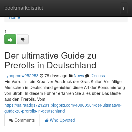
Home
bookmarkdistrict
Togg
navi
Home
1
Der ultimative Guide zu
Prerolls in Deutschland
flynnpmdw252253
78 days ago
News
Discuss
Ein Vorroll ist ein Kreativer Ausdruck der Gras Kultur. Vielfältige
Menschen in Deutschland genießen diese Art der Konsumierung
von Stroh. In diesem Führer erfahren Sie alles über Das Beste
aus den Prerolls. Vom
https://sairaadqs721281.blogpixi.com/40860584/der-ultimative-
guide-zu-prerolls-in-deutschland
Comments
Who Upvoted