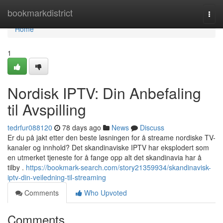
Home
bookmarkdistrict
Togg
navi
Home
1
Nordisk IPTV: Din Anbefaling
til Avspilling
tedrfur088120
78 days ago
News
Discuss
Er du på jakt etter den beste løsningen for å streame nordiske TV-
kanaler og innhold? Det skandinaviske IPTV har eksplodert som
en utmerket tjeneste for å fange opp alt det skandinavia har å
tilby .
https://bookmark-search.com/story21359934/skandinavisk-
iptv-din-veiledning-til-streaming
Comments
Who Upvoted
Comments