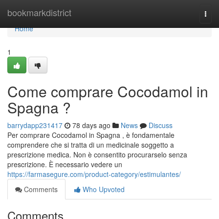
Home
bookmarkdistrict
Togg
navi
Home
1
Come comprare Cocodamol in
Spagna ?
barrydapp231417
78 days ago
News
Discuss
Per comprare Cocodamol in Spagna , è fondamentale
comprendere che si tratta di un medicinale soggetto a
prescrizione medica. Non è consentito procurarselo senza
prescrizione. È necessario vedere un
https://farmasegure.com/product-category/estimulantes/
Comments
Who Upvoted
Comments