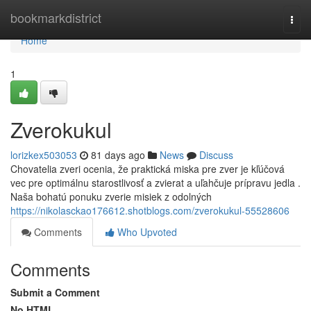
Home
bookmarkdistrict
Togg
navi
Home
1
Zverokukul
lorizkex503053
81 days ago
News
Discuss
Chovatelia zveri ocenia, že praktická miska pre zver je kľúčová
vec pre optimálnu starostlivosť a zvierat a uľahčuje prípravu jedla .
Naša bohatú ponuku zverie misiek z odolných
https://nikolasckao176612.shotblogs.com/zverokukul-55528606
Comments
Who Upvoted
Comments
Submit a Comment
No HTML