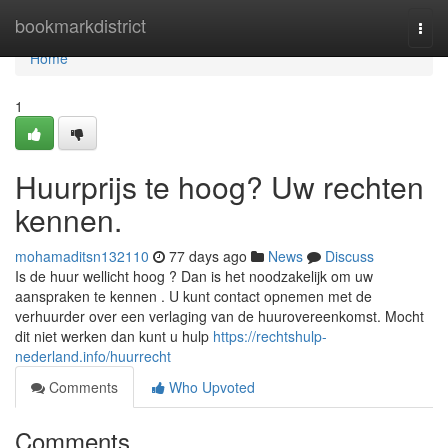
Home
bookmarkdistrict
Togg
navi
Home
1
Huurprijs te hoog? Uw rechten
kennen.
mohamaditsn132110
77 days ago
News
Discuss
Is de huur wellicht hoog ? Dan is het noodzakelijk om uw
aanspraken te kennen . U kunt contact opnemen met de
verhuurder over een verlaging van de huurovereenkomst. Mocht
dit niet werken dan kunt u hulp
https://rechtshulp-
nederland.info/huurrecht
Comments
Who Upvoted
Comments