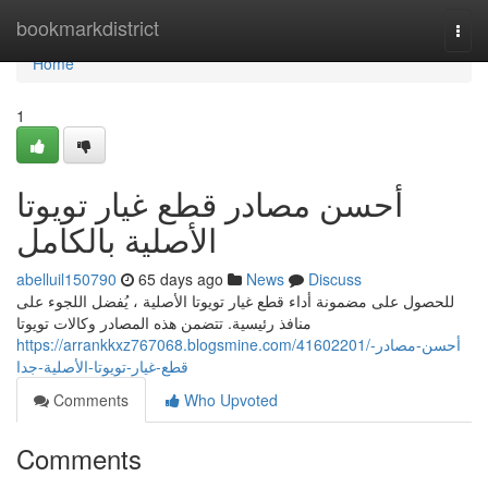
Home
bookmarkdistrict
Togg
navi
Home
1
أحسن مصادر قطع غيار تويوتا
الأصلية بالكامل
abelluil150790
65 days ago
News
Discuss
للحصول على مضمونة أداء قطع غيار تويوتا الأصلية ، يُفضل اللجوء على
منافذ رئيسية. تتضمن هذه المصادر وكالات تويوتا
https://arrankkxz767068.blogsmine.com/41602201/أحسن-مصادر-
قطع-غيار-تويوتا-الأصلية-جدا
Comments
Who Upvoted
Comments