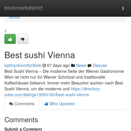
Home
bookmarkdistrict
Togg
navi
Home
1
Best sushi Vienna
kathrynkmnt523646
67 days ago
News
Discuss
Best Sushi Vienna – Die moderne Seite der Wiener Gastronomie
Wien ist nicht nur für Wiener Schnitzel und traditionelle
Kaffeehäuser bekannt. Immer mehr Besucher suchen nach Best
Sushi Vienna, um die moderne und
https://directory-
cube.com/listings13593160/best-sushi-vienna
Comments
Who Upvoted
Comments
Submit a Comment