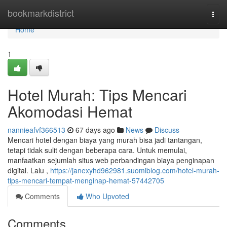
Home
bookmarkdistrict
Togg
navi
Home
1
Hotel Murah: Tips Mencari
Akomodasi Hemat
nannieafvf366513
67 days ago
News
Discuss
Mencari hotel dengan biaya yang murah bisa jadi tantangan,
tetapi tidak sulit dengan beberapa cara. Untuk memulai,
manfaatkan sejumlah situs web perbandingan biaya penginapan
digital. Lalu ,
https://janexyhd962981.suomiblog.com/hotel-murah-
tips-mencari-tempat-menginap-hemat-57442705
Comments
Who Upvoted
Comments