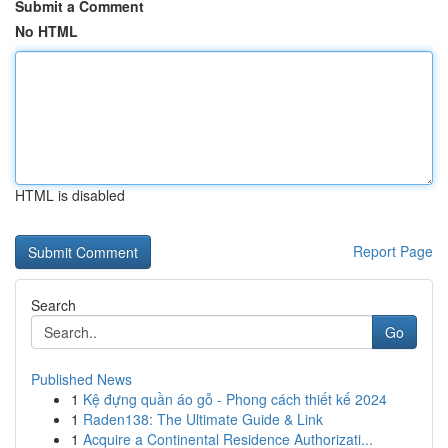
Submit a Comment
No HTML
HTML is disabled
Report Page
Search
Go
Published News
1
Kệ đựng quần áo gỗ - Phong cách thiết kế 2024
1
Raden138: The Ultimate Guide & Link
1
Acquire a Continental Residence Authorizati...