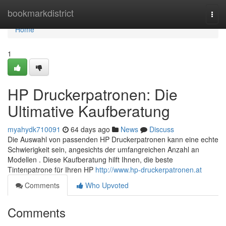
Home
bookmarkdistrict
Togg
navi
Home
1
HP Druckerpatronen: Die
Ultimative Kaufberatung
myahydk710091
64 days ago
News
Discuss
Die Auswahl von passenden HP Druckerpatronen kann eine echte
Schwierigkeit sein, angesichts der umfangreichen Anzahl an
Modellen . Diese Kaufberatung hilft Ihnen, die beste
Tintenpatrone für Ihren HP
http://www.hp-druckerpatronen.at
Comments
Who Upvoted
Comments