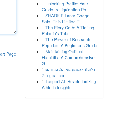
1
Unlocking Profits: Your
Guide to Liquidation Pa...
1
SHARK P Laser Gadget
Sale: This Limited Ti...
1
The Fiery Oath: A Tiefling
Paladin's Tale
1
The Power of Research
Peptides: A Beginner's Guide
1
Maintaining Optimal
ort Page
Humidity: A Comprehensive
G...
1
ผลบอลสด: ข้อมูลครบมือกับ
7m-goal.com
1
Tusport AI: Revolutionizing
Athletic Insights