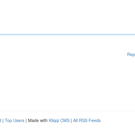
Rep
d
|
Top Users
| Made with
Kliqqi CMS
|
All RSS Feeds