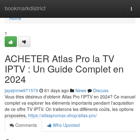
Home
bookmarkdistrict
Togg
navi
Home
1
ACHETER Atlas Pro la TV
IPTV : Un Guide Complet en
2024
jayajnmw971579
61 days ago
News
Discuss
Vous êtes désireux d'obtenir Atlas Pro l'IPTV en 2024? Ce manuel
complet va explorer les éléments importants pendant l'acquisition
de ce offre TV IPTV. On traiterons les différents coûts, les options
proposées,
https://atlaspromax.shop/atlas-pro/
Comments
Who Upvoted