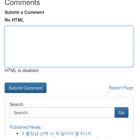
Comments
Submit a Comment
No HTML
HTML is disabled
Report Page
Search
Go
Published News
1
출장샵 선택 시 꼭 알아야 할 5가지