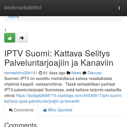
Home
bookmarkdistrict
Togg
navi
Home
1
IPTV Suomi: Kattava Selitys
Palveluntarjoajiin ja Kanaviin
esmeehlno294151
61 days ago
News
Discuss
Suomen IPTV on suosittu mahdollisuus katsoa reaaliaikaisia
ohjelmia kaapeli- vastaanottimia . Tässä tarkastellaan parhaat
IPTV-palveluntarjoajat Suomessa, sekä kattava tarjonta saatavilla
olevia
https://laylaglqf688710.csublogs.com/49539517/iptv-suomi-
kattava-opas-palveluntarjoajiin-ja-kanaviin
Comments
Who Upvoted
Comments