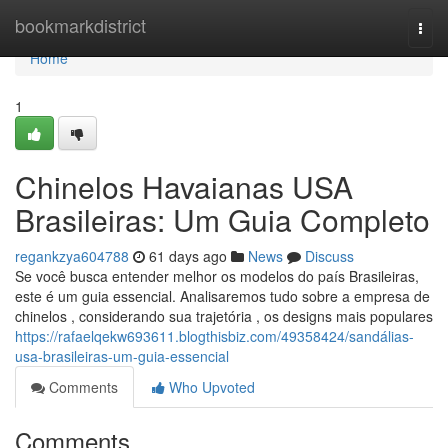
Home
bookmarkdistrict
Togg
navi
Home
1
Chinelos Havaianas USA
Brasileiras: Um Guia Completo
regankzya604788
61 days ago
News
Discuss
Se você busca entender melhor os modelos do país Brasileiras,
este é um guia essencial. Analisaremos tudo sobre a empresa de
chinelos , considerando sua trajetória , os designs mais populares
https://rafaelqekw693611.blogthisbiz.com/49358424/sandálias-
usa-brasileiras-um-guia-essencial
Comments
Who Upvoted
Comments