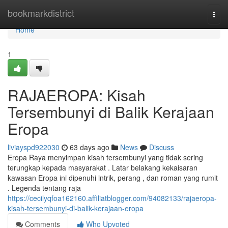
Home
bookmarkdistrict
Togg
navi
Home
1
RAJAEROPA: Kisah
Tersembunyi di Balik Kerajaan
Eropa
liviayspd922030
63 days ago
News
Discuss
Eropa Raya menyimpan kisah tersembunyi yang tidak sering
terungkap kepada masyarakat . Latar belakang kekaisaran
kawasan Eropa ini dipenuhi intrik, perang , dan roman yang rumit
. Legenda tentang raja
https://cecilyqfoa162160.affiliatblogger.com/94082133/rajaeropa-
kisah-tersembunyi-di-balik-kerajaan-eropa
Comments
Who Upvoted