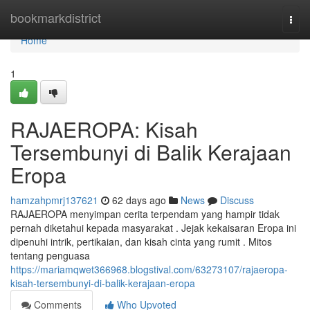
Home
bookmarkdistrict
Togg
navi
Home
1
RAJAEROPA: Kisah
Tersembunyi di Balik Kerajaan
Eropa
hamzahpmrj137621
62 days ago
News
Discuss
RAJAEROPA menyimpan cerita terpendam yang hampir tidak
pernah diketahui kepada masyarakat . Jejak kekaisaran Eropa ini
dipenuhi intrik, pertikaian, dan kisah cinta yang rumit . Mitos
tentang penguasa
https://mariamqwet366968.blogstival.com/63273107/rajaeropa-
kisah-tersembunyi-di-balik-kerajaan-eropa
Comments
Who Upvoted