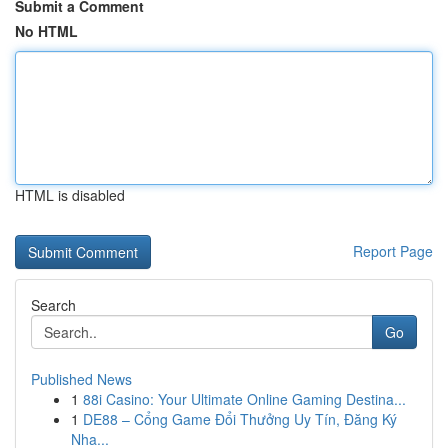
Submit a Comment
No HTML
HTML is disabled
Report Page
Search
Go
Published News
1
88i Casino: Your Ultimate Online Gaming Destina...
1
DE88 – Cổng Game Đổi Thưởng Uy Tín, Đăng Ký
Nha...