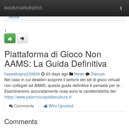
Home
bookmarkdistrict
Togg
navi
Home
1
Piattaforma di Gioco Non
AAMS: La Guida Definitiva
haseeboprp239836
63 days ago
News
Discuss
Nel caso in cui desideri scoprire il settore dei siti di gioco virtuali
non collegati ad AAMS, questa guida definitiva è pensata per te .
Esamineremo accuratamente cosa sono le caratteristiche dei
https://www.palermocapitalecultura.it/
Comments
Who Upvoted
Comments