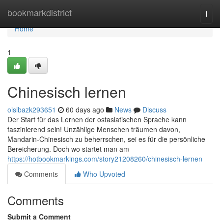
Home
bookmarkdistrict
Togg
navi
Home
1
Chinesisch lernen
oisibazk293651
60 days ago
News
Discuss
Der Start für das Lernen der ostasiatischen Sprache kann
faszinierend sein! Unzählige Menschen träumen davon,
Mandarin-Chinesisch zu beherrschen, sei es für die persönliche
Bereicherung. Doch wo startet man am
https://hotbookmarkings.com/story21208260/chinesisch-lernen
Comments
Who Upvoted
Comments
Submit a Comment