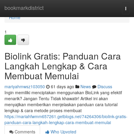
Home
bookmarkdistrict
Togg
navi
Home
1
Biolink Gratis: Panduan Cara
Langkah Lengkap & Cara
Membuat Memulai
mariyahmwsz103050
61 days ago
News
Discuss
Ingin memiliki menciptakan menggunakan BioLink yang efektif
menarik? Jangan Tentu Tidak khawatir! Artikel ini akan
menyajikan memberikan menjelaskan panduan cara tutorial
lengkap & cara metode proses membuat
https://mariahfwmm657261.getblogs.net/74264306/biolink-gratis-
panduan-cara-langkah-lengkap-cara-membuat-memulai
Comments
Who Upvoted