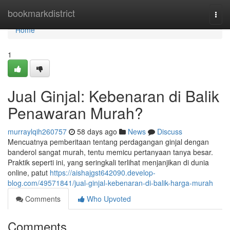
Home
bookmarkdistrict
Togg
navi
Home
1
Jual Ginjal: Kebenaran di Balik
Penawaran Murah?
murraylqih260757
58 days ago
News
Discuss
Mencuatnya pemberitaan tentang perdagangan ginjal dengan
banderol sangat murah, tentu memicu pertanyaan tanya besar.
Praktik seperti ini, yang seringkali terlihat menjanjikan di dunia
online, patut
https://aishajgst642090.develop-
blog.com/49571841/jual-ginjal-kebenaran-di-balik-harga-murah
Comments
Who Upvoted
Comments