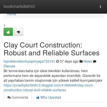
Home
bookmarkdistrict
Togg
navi
Home
1
Clay Court Construction:
Robust and Reliable Surfaces
toprakteniskortuyapmyapa722191
57 days ago
News
Discuss
Bir terme/alan/saha için ideal teknikler kullanılması, hem
performans hem de dayanıklılık açısından önemlidir. Güvenilir bir
alt yapı/taban/zemin oluşturmak için yüksek kaliteli kum/çakıl/çakır
https://jonashpkz093812.blogpixi.com/41866446/clay-court-
construction-robust-and-reliable-surfaces
Comments
Who Upvoted